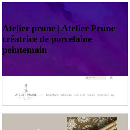
Atelier prune | Atelier Prune
créatrice de porcelaine
peintemain