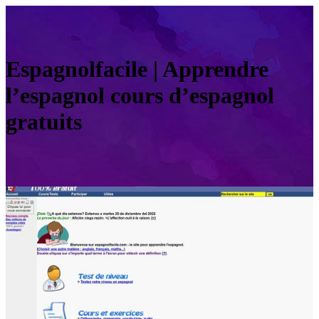
Es­pag­nolfaci­le | Apprendre
l’espagnol cours d’espagnol
gratuits