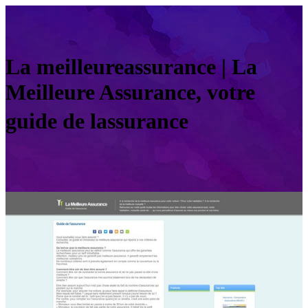
La meil­leureassu­ran­ce | La
Meilleure Assurance, votre
guide de lassurance