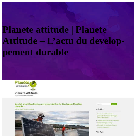
Planete attitude | Planete
Attitude – L’actu du develop­
pe­ment durable