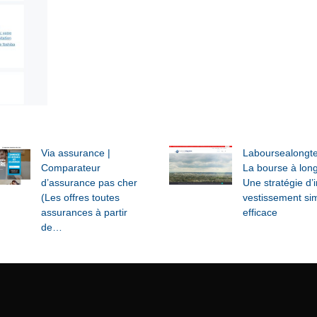
Via assurance |
Labour­sea­longte
Comparateur
La bourse à lon
d’assurance pas cher
Une stratégie d’i
(Les offres toutes
vestis­se­ment si
assurances à partir
efficace
de…