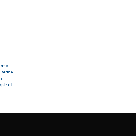
r­me |
g terme
n­
mple et