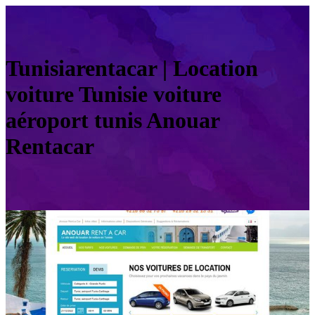
Tunisiaren­ta­car | Location
voiture Tunisie voiture
aéroport tunis Anouar
Rentacar